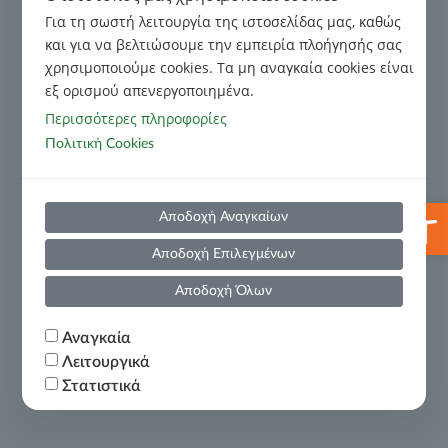
Κανονιστικό Πλαίσιο
Για τη σωστή λειτουργία της ιστοσελίδας μας, καθώς
Διαχείριση Παραπόνων
και για να βελτιώσουμε την εμπειρία πλοήγησής σας
χρησιμοποιούμε cookies. Tα μη αναγκαία cookies είναι
εξ ορισμού απενεργοποιημένα.
Κώδικας Δεοντολογίας για τις σχέσεις με τους Οφειλέτες
Περισσότερες πληροφορίες
Πολιτική Cookies
Κώδικας Δεοντολογίας για Τρίτα Μέρη
Ανοίξτε
Αποδοχή Αναγκαίων
Πρόληψη και Καταστολή Νομιμοποίησης Εσόδων από
Αποδοχή Επιλεγμένων
Εγκληματικές Δραστηριότητες και της Χρηματοδότησης
της Τρομοκρατίας
Αποδοχή Όλων
Χρήσιμες Πληροφορίες
Πολιτική Υποβολής Αναφορών(Whistleblowing)
Αναγκαία
Λειτουργικά
Στατιστικά
Οικονομικές Καταστάσεις
Ο provider όλων των cookies που αναφέρονται
παρακάτω είναι η ιστοσελίδα
.
www.thepixelocracy.com