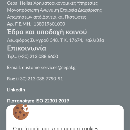
Cepal Hellas Χρηματοοικονομικές Υπηρεσίες
Μονοπρόσωπη Ανώνυμη Εταιρεία Διαχείρισης
Απαιτήσεων από Δάνεια και Πιστώσεις
Αρ. Γ.Ε.ΜΗ.
: 138019601000
Έδρα και υποδοχή κοινού
Λεωφόρος Συγγρού 348, Τ.Κ. 17674, Καλλιθέα
Επικοινωνία
Τηλ.
: (+30)
213 088 6600
E-mail
:
customerservices@cepal.gr
Fax:
(+30) 213 088 7790-91
LinkedIn
Πιστοποίηση ISO 22301:2019
Πιστοποίηση ISO 27001:2022
Πιστοποίηση
ISO
37002:2021
O ιστότοπός μας χρησιμοποιεί cookies