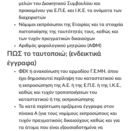
μελών του Διοικητικού Συμβουλίου και
προκειμένου για Ε.Π.Ε. και Ι.Κ.Ε. τα ονόματα των
διαχειριστών
Νόμιμοι εκπρόσωποι της Εταιρίας και τα στοιχεία
πιστοποίησης της ταυτότητάς τους, καθώς και
των τυχόν πραγματικών δικαιούχων
Αριθμός φορολογικού μητρώου (ΑΦΜ)
ΠΩΣ το ταυτοποιώ; (ενδεικτικά
έγγραφα)
ΦΕΚ ή ανακοίνωση του αρμοδίου Γ.Ε.ΜΗ. όπου
έχει δημοσιευτεί περίληψη του καταστατικού και
η εκπροσώπηση της Α.Ε. ή της Ε.Π.Ε. ή της Ι.Κ.Ε.,
καθώς και τυχόν τροποποιήσεων του
καταστατικού ή της εκπροσώπησης
Τα κατά περίπτωση οριζόμενα έγγραφα στον
πίνακα Α (για τους νομίμους εκπροσώπους και
τυχόν πραγματικούς δικαιούχους καθώς και για
τα άτομα που είναι εξουσιοδοτημένα να