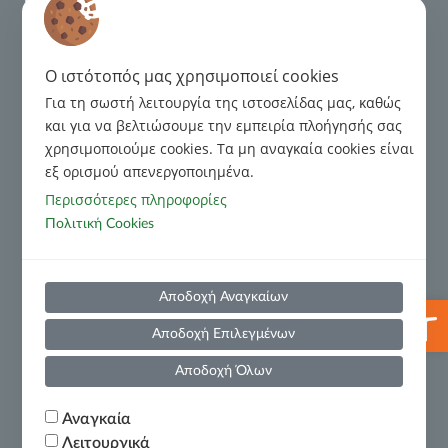
Πιστοποίηση
ISO
37002:2021
O ιστότοπός μας χρησιμοποιεί cookies
Πιστοποίηση ISO 9001:2015
Κανονιστικό Πλαίσιο
Για τη σωστή λειτουργία της ιστοσελίδας μας, καθώς
και για να βελτιώσουμε την εμπειρία πλοήγησής σας
Διαχείριση Παραπόνων
χρησιμοποιούμε cookies. Tα μη αναγκαία cookies είναι
εξ ορισμού απενεργοποιημένα.
Περισσότερες πληροφορίες
Κώδικας Δεοντολογίας για τις σχέσεις με τους Οφειλέτες
Πολιτική Cookies
Κώδικας Δεοντολογίας για Τρίτα Μέρη
Αποδοχή Αναγκαίων
Ανοίξτε
Αποδοχή Επιλεγμένων
Πρόληψη και Καταστολή Νομιμοποίησης Εσόδων από
Εγκληματικές Δραστηριότητες και της Χρηματοδότησης
Αποδοχή Όλων
της Τρομοκρατίας
Χρήσιμες Πληροφορίες
Αναγκαία
Λειτουργικά
Πολιτική Υποβολής Αναφορών(Whistleblowing)