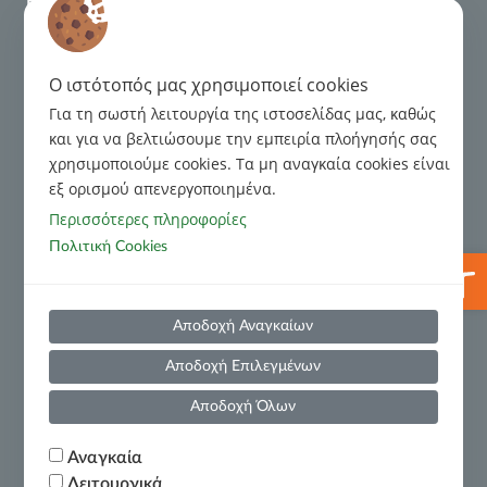
Πιστοποίηση ISO 9001:2015
Κανονιστικό Πλαίσιο
Διαχείριση Παραπόνων
O ιστότοπός μας χρησιμοποιεί cookies
Για τη σωστή λειτουργία της ιστοσελίδας μας, καθώς
Κώδικας Δεοντολογίας για τις σχέσεις με τους Οφειλέτες
και για να βελτιώσουμε την εμπειρία πλοήγησής σας
χρησιμοποιούμε cookies. Tα μη αναγκαία cookies είναι
Κώδικας Δεοντολογίας για Τρίτα Μέρη
εξ ορισμού απενεργοποιημένα.
Περισσότερες πληροφορίες
Πρόληψη και Καταστολή Νομιμοποίησης Εσόδων από
Πολιτική Cookies
Ανοίξτε
Εγκληματικές Δραστηριότητες και της Χρηματοδότησης
της Τρομοκρατίας
Χρήσιμες Πληροφορίες
Αποδοχή Αναγκαίων
Πολιτική Υποβολής Αναφορών(Whistleblowing)
Αποδοχή Επιλεγμένων
Οικονομικές Καταστάσεις
Αποδοχή Όλων
Αναγκαία
Υπουργείο Εθνικής Οικονομίας και Οικονομικών –
Λειτουργικά
Βεβαίωση Χρηματικών Οφειλών