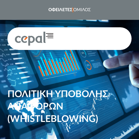
στο
περιεχόμενο
ΟΦΕΙΛΕΤΕΣ
ΟΜΙΛΟΣ
ΠΟΛΙΤΙΚΗ ΥΠΟΒΟΛΗΣ
ΑΝΑΦΟΡΩΝ
(WHISTLEBLOWING)