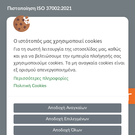
Πιστοποίηση
ISO
37002:2021
Πιστοποίηση ISO 9001:2015
Κανονιστικό Πλαίσιο
Διαχείριση Παραπόνων
O ιστότοπός μας χρησιμοποιεί cookies
Για τη σωστή λειτουργία της ιστοσελίδας μας, καθώς
Κώδικας Δεοντολογίας για τις σχέσεις με τους Οφειλέτες
και για να βελτιώσουμε την εμπειρία πλοήγησής σας
χρησιμοποιούμε cookies. Tα μη αναγκαία cookies είναι
Κώδικας Δεοντολογίας για Τρίτα Μέρη
εξ ορισμού απενεργοποιημένα.
Περισσότερες πληροφορίες
Πρόληψη και Καταστολή Νομιμοποίησης Εσόδων από
Πολιτική Cookies
Ανοίξτε
Εγκληματικές Δραστηριότητες και της Χρηματοδότησης
της Τρομοκρατίας
Χρήσιμες Πληροφορίες
Αποδοχή Αναγκαίων
Πολιτική Υποβολής Αναφορών(Whistleblowing)
Αποδοχή Επιλεγμένων
Αποδοχή Όλων
Οικονομικές Καταστάσεις