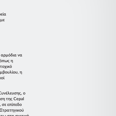
ρεία
 με
ά αρμόδια να
 όπως η
τοχικό
υμβουλίου, η
κοί
Συνέλευσης, ο
ση της Cepal
, σε επίπεδο
 Στρατηγικού
τω στη σχετική