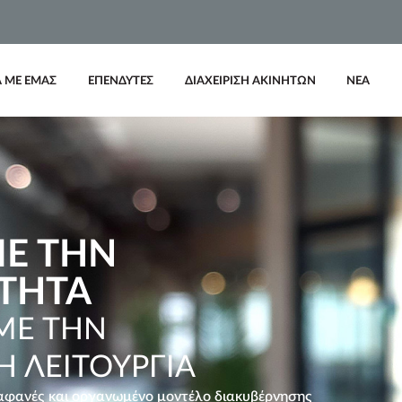
Α ΜΕ ΕΜΑΣ
ΕΠΕΝΔΥΤΕΣ
ΔΙΑΧΕΙΡΙΣΗ ΑΚΙΝΗΤΩΝ
ΝΕΑ
Ε ΤΗΝ
ΤΗΤΑ
ΜΕ ΤΗΝ
Η ΛΕΙΤΟΥΡΓΙΑ
διαφανές και οργανωμένο μοντέλο διακυβέρνησης