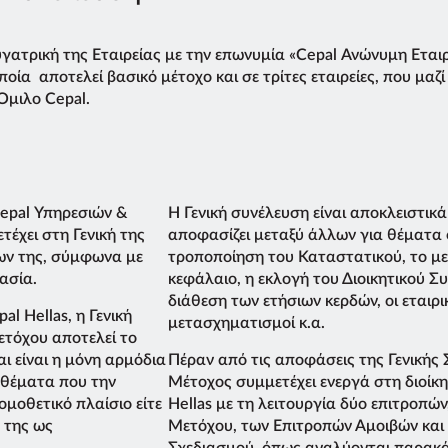
υγατρική της Εταιρείας με την επωνυμία «Cepal Ανώνυμη Εται
οία αποτελεί βασικό μέτοχο και σε τρίτες εταιρείες, που μαζί
Όμιλο Cepal.
Cepal Υπηρεσιών &
Η Γενική συνέλευση είναι αποκλειστικ
έχει στη Γενική της
αποφασίζει μεταξύ άλλων για θέματα
ν της, σύμφωνα με
τροποποίηση του Καταστατικού, το με
ασία.
κεφάλαιο, η εκλογή του Διοικητικού Σ
διάθεση των ετήσιων κερδών, οι εταιρι
l Hellas, η Γενική
μετασχηματισμοί κ.α.
ετόχου αποτελεί το
ι είναι η μόνη αρμόδια
Πέραν από τις αποφάσεις της Γενικής 
 θέματα που την
Μέτοχος συμμετέχει ενεργά στη διοίκη
ομοθετικό πλαίσιο είτε
Hellas με τη λειτουργία δύο επιτροπών
 της ως
Μετόχου, των Επιτροπών Αμοιβών και
Σχεδιασμού, όπως αναλύονται παρακά