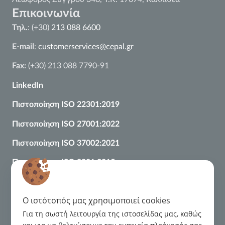
Επικοινωνία
Τηλ.
: (+30)
213 088 6600
E-mail
:
customerservices@cepal.gr
Fax:
(+30) 213 088 7790-91
LinkedIn
Πιστοποίηση ISO 22301:2019
Πιστοποίηση ISO 27001:2022
Πιστοποίηση
ISO
37002:2021
Πιστοποίηση ISO 9001:2015
Κανονιστικό Πλαίσιο
Διαχείριση Παραπόνων
O ιστότοπός μας χρησιμοποιεί cookies
Για τη σωστή λειτουργία της ιστοσελίδας μας, καθώς
Κώδικας Δεοντολογίας για τις σχέσεις με τους Οφειλέτες