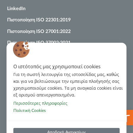
LinkedIn
Πιστοποίηση ISO 22301:2019
Πιστοποίηση ISO 27001:2022
Πιστοποίηση
ISO
37002:2021
Κανονιστικό Πλαίσιο
Διαχείριση Παραπόνων
O ιστότοπός μας χρησιμοποιεί cookies
Κώδικας Δεοντολογίας για τις σχέσεις με τους Οφειλέτες
Για τη σωστή λειτουργία της ιστοσελίδας μας, καθώς
και για να βελτιώσουμε την εμπειρία πλοήγησής σας
χρησιμοποιούμε cookies. Tα μη αναγκαία cookies είναι
Κώδικας Δεοντολογίας για Τρίτα Μέρη
εξ ορισμού απενεργοποιημένα.
Πρόληψη και Καταστολή Νομιμοποίησης Εσόδων από
Περισσότερες πληροφορίες
Εγκληματικές Δραστηριότητες και της Χρηματοδότησης
Ανοίξτε
Πολιτική Cookies
της Τρομοκρατίας
Χρήσιμες Πληροφορίες
Αποδοχή Αναγκαίων