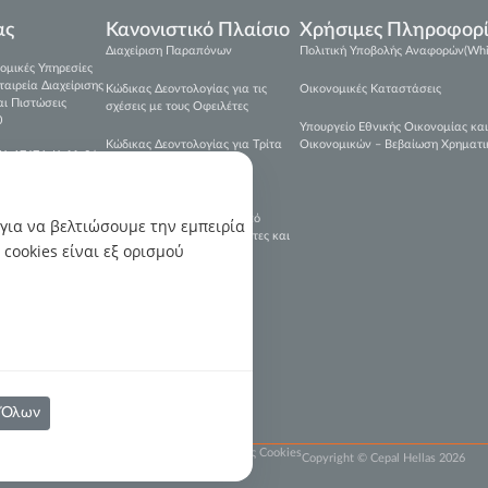
ας
Κανονιστικό Πλαίσιο
Χρήσιμες Πληροφορί
Διαχείριση Παραπόνων
Πολιτική Υποβολής Αναφορών(Whis
ομικές Υπηρεσίες
ιρεία Διαχείρισης
Κώδικας Δεοντολογίας για τις
Οικονομικές Καταστάσεις
ι Πιστώσεις
σχέσεις με τους Οφειλέτες
0
Υπουργείο Εθνικής Οικονομίας κα
Κώδικας Δεοντολογίας για Τρίτα
Οικονομικών – Βεβαίωση Χρηματ
Κ. 17674, Καλλιθέα
Μέρη
Πρόληψη και Καταστολή
Νομιμοποίησης Εσόδων από
 για να βελτιώσουμε την εμπειρία
epal.gr
Εγκληματικές Δραστηριότητες και
cookies είναι εξ ορισμού
της Χρηματοδότησης της
Τρομοκρατίας
019
022
021
 Όλων
 Προστασίας Προσωπικών Δεδομένων
Ρυθμίσεις Cookies
Copyright © Cepal Hellas 2026