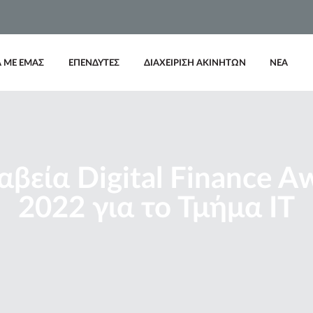
Α ΜΕ ΕΜΑΣ
ΕΠΕΝΔΥΤΕΣ
ΔΙΑΧΕΙΡΙΣΗ ΑΚΙΝΗΤΩΝ
ΝΕΑ
αβεία Digital Finance A
2022 για το Τμήμα ΙΤ