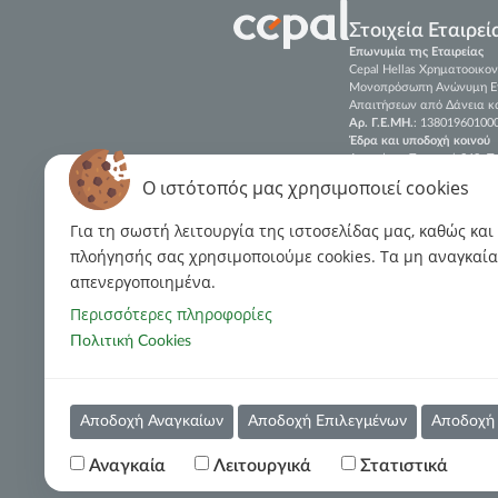
Στοιχεία Εταιρεί
Επωνυμία της Εταιρείας
Cepal Hellas Χρηματοοικον
Μονοπρόσωπη Ανώνυμη Ετα
Απαιτήσεων από Δάνεια κα
Αρ. Γ.Ε.ΜΗ.
: 13801960100
Έδρα και υποδοχή κοινού
Λεωφόρος Συγγρού 348, Τ.
Επικοινωνία
O ιστότοπός μας χρησιμοποιεί cookies
Τηλ.
: (+30)
213 088 6600
Για τη σωστή λειτουργία της ιστοσελίδας μας, καθώς και
E-mail
:
customerservices@c
πλοήγησής σας χρησιμοποιούμε cookies. Tα μη αναγκαία 
Fax:
(+30) 213 088 7790-91
απενεργοποιημένα.
LinkedIn
Περισσότερες πληροφορίες
Πιστοποίηση ISO 22301:2
Πολιτική Cookies
Πιστοποίηση ISO 27001:2
Πιστοποίηση
ISO
37002:2
Αποδοχή Αναγκαίων
Αποδοχή Επιλεγμένων
Αποδοχή
Όροι Χρήσης
Πολιτική Χρήσης Cookies
Πολιτική
Αναγκαία
Λειτουργικά
Στατιστικά