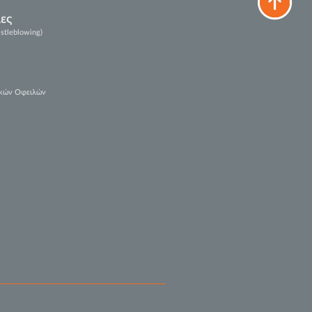
ες
tleblowing)
ι
ικών Οφειλών